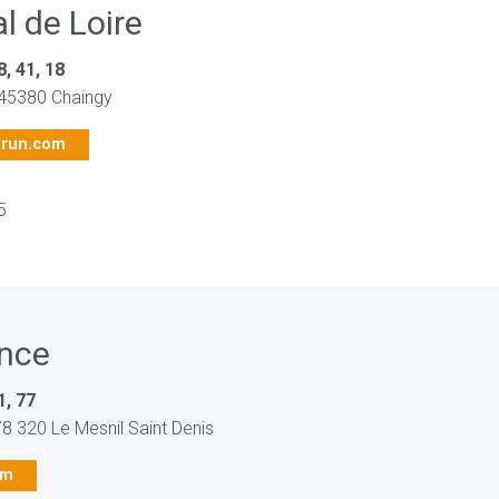
l de Loire
, 41, 18
, 45380 Chaingy
brun.com
5
ance
1, 77
78 320 Le Mesnil Saint Denis
om