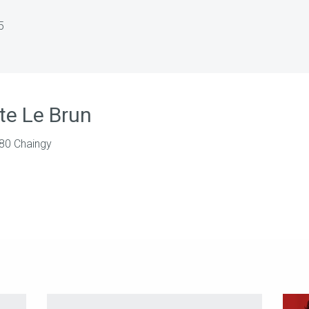
5
te Le Brun
380 Chaingy